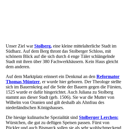
Wernigerode 10
Walkenried 2
Unser Ziel war
Stolberg,
eine kleine mittelalterliche Stadt im
Südharz. Auf dem Berg thront das Stolberger Schloss, mit
schönem Blick auf die sich durch 4 enge Täler schlängelnde
Stadt mit ihren über 380 Fachwerkhäusern. Kein Haus gleicht
dem anderen.
Auf dem Marktplatz erinnert ein Denkmal an den
Reformator
Thomas Müntzer
, er wurde hier geboren. Der Theologe stellte
sich im Bauernkrieg auf die Seite der Bauern gegen die Fürsten,
1525 wurde er dafür hingerichtet. Auch Juliana zu Stolberg
stammt aus dieser Stadt (geb. 1506). Sie war die Mutter von
Wilhelm von Oranien und gilt deshalb als Ahnfrau des
niederländischen Königshauses.
Die hiesige kulinarische Spezialität sind
Stolberger Lerchen:
Würstchen, die gut zu deftigen Speisen passen. Fürst von
Pückler und auch Bismarck sollen sie als sehr wohlschmeckend