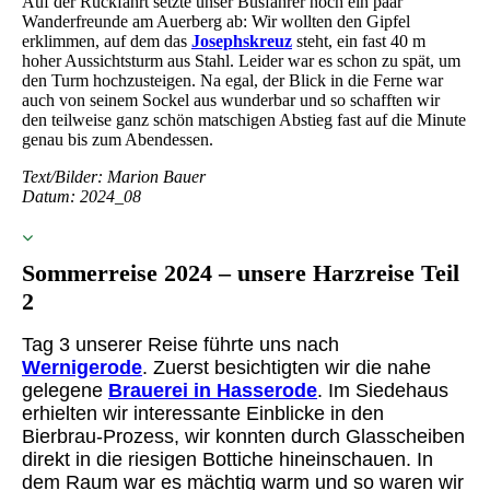
Auf der Rückfahrt setzte unser Busfahrer noch ein paar
Wanderfreunde am Auerberg ab: Wir wollten den Gipfel
erklimmen, auf dem das
Josephskreuz
steht, ein fast 40 m
hoher Aussichtsturm aus Stahl. Leider war es schon zu spät, um
den Turm hochzusteigen. Na egal, der Blick in die Ferne war
auch von seinem Sockel aus wunderbar und so schafften wir
den teilweise ganz schön matschigen Abstieg fast auf die Minute
genau bis zum Abendessen.
Text/Bilder: Marion Bauer
Datum: 2024_08
Sommerreise 2024 – unsere Harzreise Teil
2
Tag 3 unserer Reise führte uns nach
Wernigerode
. Zuerst besichtigten wir die nahe
gelegene
Brauerei in Hasserode
. Im Siedehaus
erhielten wir interessante Einblicke in den
Bierbrau-Prozess, wir konnten durch Glasscheiben
direkt in die riesigen Bottiche hineinschauen. In
dem Raum war es mächtig warm und so waren wir