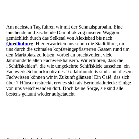
Harz landschaft 3
Alexisbad 4
Am nächsten Tag fuhren wir mit der Schmalspurbahn. Eine
fauchende und zischende Dampflok zog unseren Waggon
gemächlich durch das Selketal von Alexisbad bis nach
Quedlinburg
. Hier erwarteten uns schon die Stadtführer, um
uns durch die schmalen kopfsteingepflasterten Gassen rund um
den Marktplatz zu lotsen, vorbei an prachtvollen, viele
Jahrhunderte alten Fachwerkhäusern. Wir erfuhren, dass die
„Schiffskehlen“, die wie umgekehrte Schiffskiele aussehen, ein
Fachwerk-Schmuckmotiv des 16. Jahrhunderts sind - mit diesem
Fachwissen können wir in Zukunft glänzen! Ein Café, das sich
über 7 Häuser erstreckt, erwies sich als Bermudadreieck: Einige
von uns verschwanden dort. Doch keine Sorge, sie sind alle
bestens gelaunt wieder aufgetaucht.
Josephskreuz 5_startseite
Josephskreuz 4
Josephskreuz 7