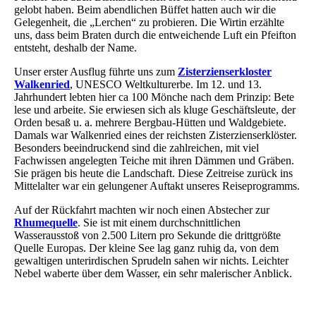
gelobt haben. Beim abendlichen Büffet hatten auch wir die
Gelegenheit, die „Lerchen“ zu probieren. Die Wirtin erzählte
uns, dass beim Braten durch die entweichende Luft ein Pfeifton
entsteht, deshalb der Name.
Unser erster Ausflug führte uns zum
Zisterzienserkloster
Walkenried
, UNESCO Weltkulturerbe. Im 12. und 13.
Jahrhundert lebten hier ca 100 Mönche nach dem Prinzip: Bete
lese und arbeite. Sie erwiesen sich als kluge Geschäftsleute, der
Orden besaß u. a. mehrere Bergbau-Hütten und Waldgebiete.
Damals war Walkenried eines der reichsten Zisterzienserklöster.
Besonders beeindruckend sind die zahlreichen, mit viel
Fachwissen angelegten Teiche mit ihren Dämmen und Gräben.
Sie prägen bis heute die Landschaft. Diese Zeitreise zurück ins
Mittelalter war ein gelungener Auftakt unseres Reiseprogramms.
Auf der Rückfahrt machten wir noch einen Abstecher zur
Rhumequelle
. Sie ist mit einem durchschnittlichen
Wasserausstoß von 2.500 Litern pro Sekunde die drittgrößte
Quelle Europas. Der kleine See lag ganz ruhig da, von dem
gewaltigen unterirdischen Sprudeln sahen wir nichts. Leichter
Nebel waberte über dem Wasser, ein sehr malerischer Anblick.
Alexisbad 2