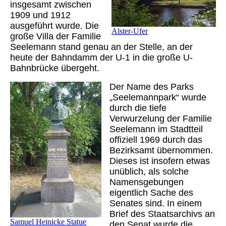
insgesamt zwischen
1909 und 1912
ausgeführt wurde. Die
Alster-Ufer
große Villa der Familie
Seelemann stand genau an der Stelle, an der
heute der Bahndamm der U-1 in die große U-
Bahnbrücke übergeht.
Der Name des Parks
„Seelemannpark“ wurde
durch die tiefe
Verwurzelung der Familie
Seelemann im Stadtteil
offiziell 1969 durch das
Bezirksamt übernommen.
Dieses ist insofern etwas
unüblich, als solche
Namensgebungen
eigentlich Sache des
Senates sind. In einem
Brief des Staatsarchivs an
Samuel Heinicke Statue
den Senat wurde die